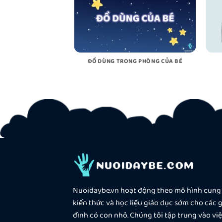
ÂY CÓ MÀU XANH?
ĐỒ DÙNG TRONG PHÒNG CỦA BÉ
Nuoidaybe.vn hoạt động theo mô hình cung
kiến thức và học liệu giáo dục sớm cho các g
đình có con nhỏ. Chúng tôi tập trung vào vi