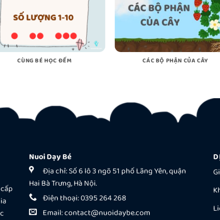
CÙNG BÉ HỌC ĐẾM
CÁC BỘ PHẬN CỦA CÂY
Nuoi Dạy Bé
D
Địa chỉ: Số 6 lô 3 ngõ 51 phố Lãng Yên, quận
Gi
Hai Bà Trưng, Hà Nội.
 cấp
K
Điện thoại:
0395 264 268
ia
Li
Email:
contact@nuoidaybe.com
ệc