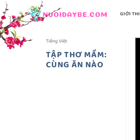
Bỏ
qua
GIỚI TH
nội
dung
Tiếng Việt
TẬP THƠ MẦM:
CÙNG ĂN NÀO