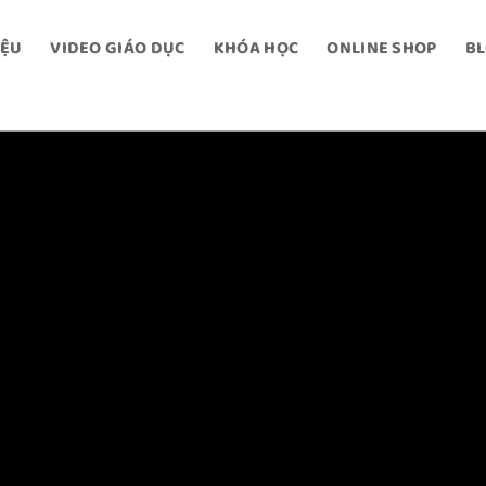
IỆU
VIDEO GIÁO DỤC
KHÓA HỌC
ONLINE SHOP
B